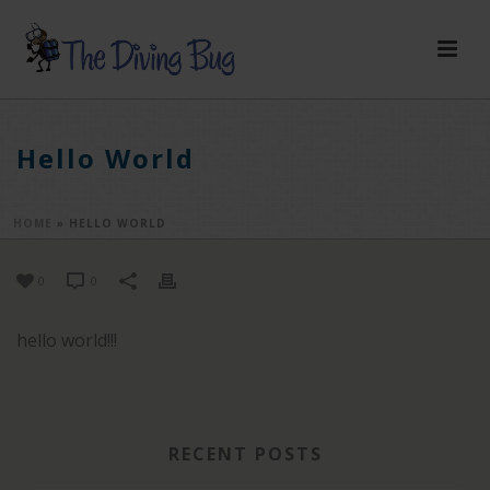
Hello World
HOME
»
HELLO WORLD
0
0
hello world!!!
RECENT POSTS