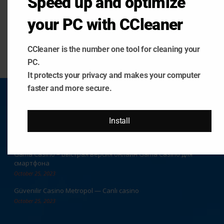
Speed up and optimize
your PC with CCleaner
CCleaner is the number one tool for cleaning your
PC.
It protects your privacy and makes your computer
faster and more secure.
RECENT POSTS
Install
Sweet Bonanza Slot: Загляните в мир сладких сокровищ
October 25, 2023
Gama Casino – Быстрая версия онлайн Gama Casino для
смартфона
October 25, 2023
Güvenilir Casino Metropol — Canlı casino
October 25, 2023