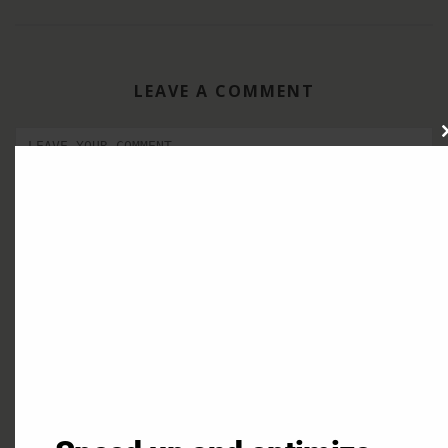
LEAVE A COMMENT